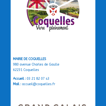
MAIRIE DE COQUELLES
980 avenue Charles de Gaulle
62231 Coquelles
Accueil :
03 21 82 07 43
Mail :
accueil@coquelles.fr