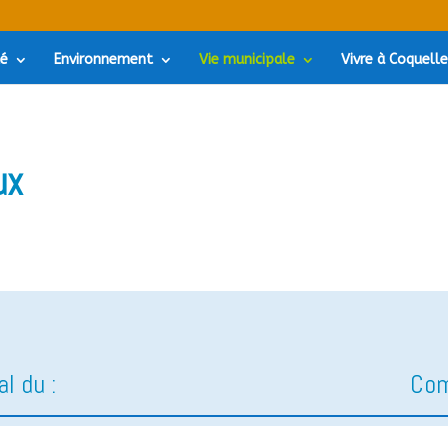
té
Environnement
Vie municipale
Vivre à Coquell
ux
l du :
Com