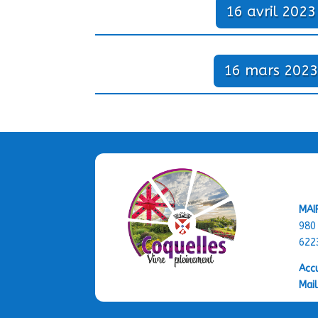
16 avril 2023
16 mars 2023
MAI
980
622
Accu
Mail