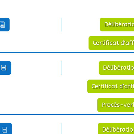
Délibérati
Certificat d'a
Délibérati
Certificat d'af
Procès-ver
Délibérati