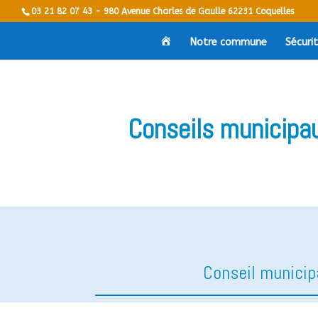
03 21 82 07 43 - 980 Avenue Charles de Gaulle 62231 Coquelles
V
Notre commune
Sécuri
i
l
l
e
d
e
C
Conseils municipa
o
q
u
e
l
l
e
s
Conseil municipa