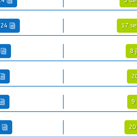
24
3 d
024
17 s
8 
2
9
20