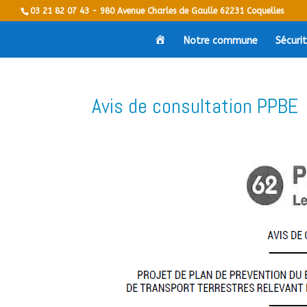
03 21 82 07 43 - 980 Avenue Charles de Gaulle 62231 Coquelles
V
Notre commune
Sécuri
i
l
l
e
d
e
Avis de consultation PPBE
C
o
q
u
e
l
l
e
s