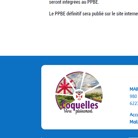
MAI
980
622
Accu
Mail